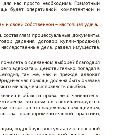
а для нас просто необходима. Грамотный
щь будет оперативной, компетентной и
ак к своей собственной – настоящая удача.
, составляем процессуальные документы,
овор дарения, договор купли-продажи).
 наследственные дела, раздел имущества,
 пожалеть о сделанном выборе? благодаря
его адвоката!». Действительно, попадая в
Сегодня, так же, как и прежде, адвокат
Юридическая помощь должна быть оказана
мого начала, чем исправлять ошибки.
ания в области права, не отчаивайтесь!
нтересах которых он специализируется.
вых затрат он это надежным помощником,
ьства, правоприменительной практики,
уации, подробную консультацию, правовой
ь решить ваш юридический вопрос, а не