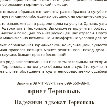
е об оказании юридической помощи.
 которыми обращаются клиенты разнообразны и сугубо 
ствует и каких-либо единых расценок на юридические ус
е ознакомиться в разделе цены на услуги. Однако, уз
с Адвокатом в Тернополе. Вы сможете получить профе
дической помощью по интересующей Вас отрасли. Поэто
Вам максимально возможные и комфортные условия для р
даже ограниченная юридической консультацией, сущест
ьная правовая позиция может решить весь исход дела.
х случаях, бывает просто бесценной!
ого рода заявлениями, как и по всем остальным категор
 Тернополь, а потом уже обращаться в суд. Это нужно т
ом случае, обращение в суд и непосредственно судебны
Звоните 097-111-88-11. тел. 099-550-88-11.
юрист Тернополь
Надежный Адвокат Тернополь