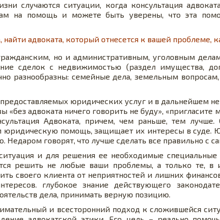
изни случаются ситуации, когда консультация адвокат
Вам на помощь и можете быть уверены, что эта помо
, найти адвоката, который отнесется к вашей проблеме, к
гражданским, но и административным, уголовным делам
ие сделок с недвижимостью (раздел имущества, дог
чно разнообразны: семейные дела, земельным вопросам,
и предоставляемых юридических услуг и в дальнейшем не
 «без адвоката ничего говорить не буду», «пригласите мо
ультация Адвоката, причем, чем раньше, тем лучше. 
м юридическую помощь, защищает их интересы в суде. 
. Недаром говорят, что лучше сделать все правильно с са
ситуация и для решения ее необходимые специальные зн
ся решить не любые ваши проблемы, а только те, в и
ить своего клиента от неприятностей и лишних финансо
тересов. глубокое знание действующего законодател
оятельств дела, принимать верную позицию.
нимательный и всесторонний подход к сложившейся сит
ение адвокатской этики. Его цель – реально помоч