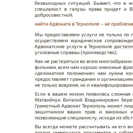
безвыходных ситуаций. Бывает, что в ж
специалист в галузы права придет к 
добросовестной.
найти Адвоката в Тернополе – не проблема
Мы предоставляем услуги не только по 
осуществляем юридическое сопровожден
Адвокатские услуги в Тернополе достато
уголовные справаы (производство).
Как не растеряться во всем многообрази
фильмам, всем нам хорошо знакомые фразы
«деликатное положение» нам нужна конс
предоставляет гражданам и организация
не только вовремя, но и квалифицированно
Если в вашем жизни появилась сложная 
Матвийчук Виталий Владимирович берет
Грамотный Адвокат Тернополь может лиш
защитником ваших прав и законных ин
позволяющие специалисту, исходя из обст
Вы всегда можете рассчитывать на его в
анализ имеющихся документов и соблюд