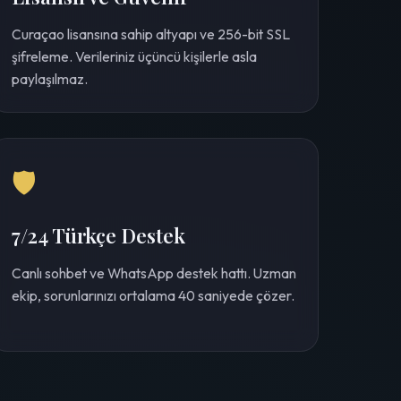
Curaçao lisansına sahip altyapı ve 256-bit SSL
şifreleme. Verileriniz üçüncü kişilerle asla
paylaşılmaz.
🛡️
7/24 Türkçe Destek
Canlı sohbet ve WhatsApp destek hattı. Uzman
ekip, sorunlarınızı ortalama 40 saniyede çözer.