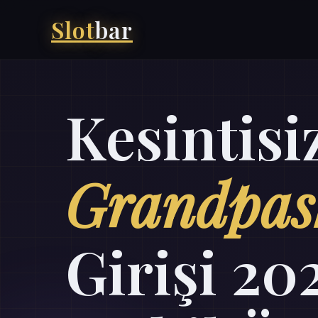
Slot
bar
Kesintisi
Grandpas
Girişi 20