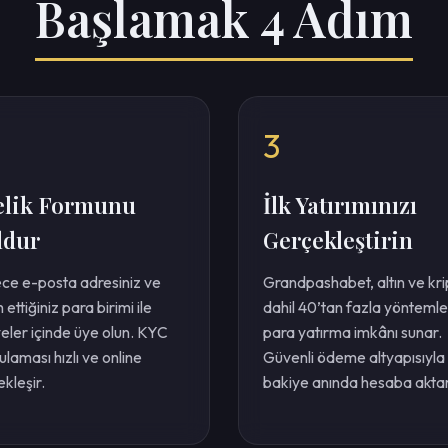
Başlamak 4 Adım
3
elik Formunu
İlk Yatırımınızı
ldur
Gerçekleştirin
ce e-posta adresiniz ve
Grandpashabet, altın ve kri
h ettiğiniz para birimi ile
dahil 40’tan fazla yöntemle
eler içinde üye olun. KYC
para yatırma imkânı sunar.
laması hızlı ve online
Güvenli ödeme altyapısıyla
kleşir.
bakiye anında hesaba aktarı