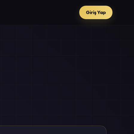
Giriş Yap