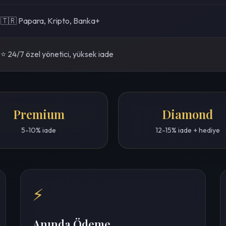
🇹🇷 Papara, Kripto, Banka+
⭐ 24/7 özel yönetici, yüksek iade
Premium
Diamond
5-10% iade
12-15% iade + hediye
⚡
Anında Ödeme