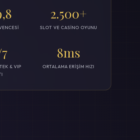
,8
2.500+
VENCESI
SLOT VE CASINO OYUNU
/7
8ms
TEK & VIP
ORTALAMA ERIŞIM HIZI
TI