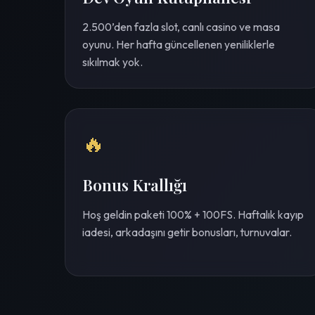
2.500’den fazla slot, canlı casino ve masa
oyunu. Her hafta güncellenen yeniliklerle
sıkılmak yok.
🔥
Bonus Krallığı
Hoş geldin paketi 100% + 100FS. Haftalık kayıp
iadesi, arkadaşını getir bonusları, turnuvalar.