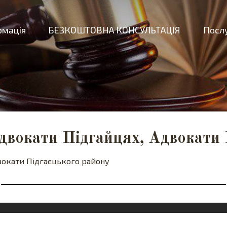
рмація
БЕЗКОШТОВНА КОНСУЛЬТАЦІЯ
Послу
двокати Підгайцях, Адвокати 
двокати Підгаєцького району